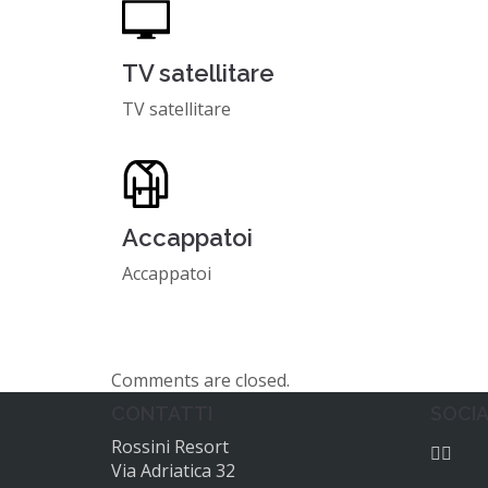
TV satellitare
TV satellitare
Accappatoi
Accappatoi
Comments are closed.
CONTATTI
SOCI
Rossini Resort
Via Adriatica 32