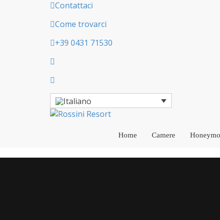
Contattaci
Come trovarci
+39 0431 71530
Home
Camere
Honeymoo