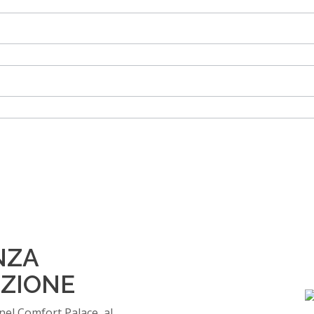
NZA
IZIONE
nel Comfort Palace, al